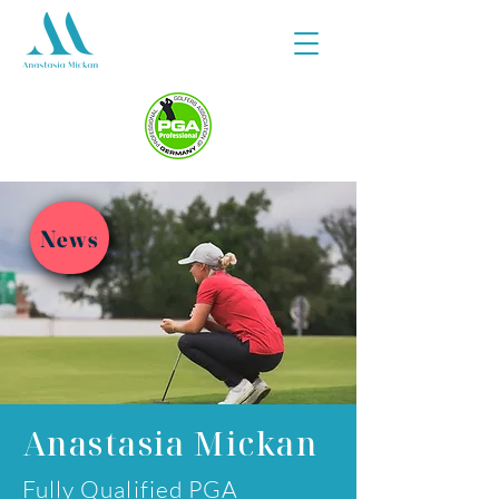
News
Anastasia Mickan
Fully Qualified PGA